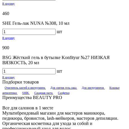
В корзину
460
SHE Гель-лак NUNA №308, 10 мл
шт
В корзину
900
BSG Жёсткий гель в бутылке Konfityur №27 НИЗКАЯ
ВЯЗКОСТЬ, 20 мл
шт
В корзину
Подборки товаров
Очиститель кистей и инструмента
Для снятия гель-лака
Для инструментов
Кожные
антисептики
SHIK
Сахарная паста
Салфетки
Преимущества BEAUTY PRO
Все для салонов в 1 месте
Мультибрендовый магазин для мастеров маникюра,
педикюра, бровистов, lash-мейкеров, мастеров депиляции.
Органическая косметика для ухода за собой и
профессиональный уход для волос