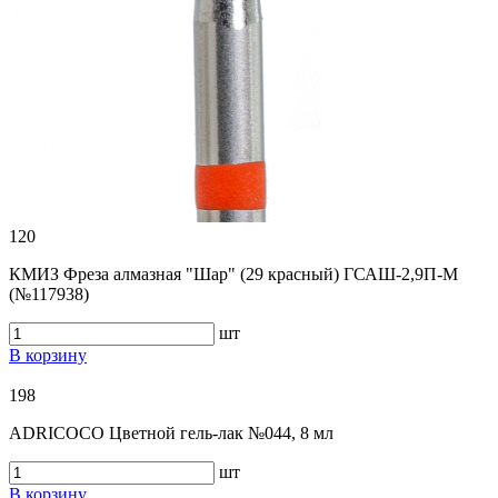
120
КМИЗ Фреза алмазная "Шар" (29 красный) ГСАШ-2,9П-М
(№117938)
шт
В корзину
198
ADRICOCO Цветной гель-лак №044, 8 мл
шт
В корзину