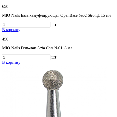
650
MIO Nails База камуфлирующая Opal Base №02 Strong, 15 мл
шт
В корзину
450
MIO Nails Гель-лак Azia Cats №01, 8 мл
шт
В корзину